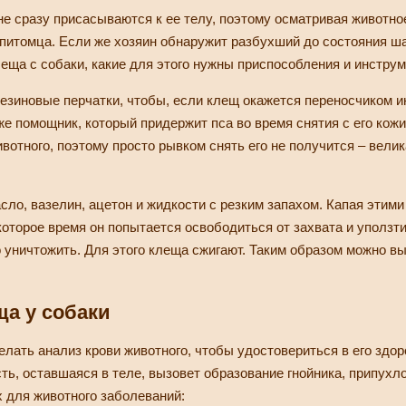
не сразу присасываются к ее телу, поэтому осматривая животно
 питомца. Если же хозяин обнаружит разбухший до состояния ш
леща с собаки, какие для этого нужны приспособления и инстру
зиновые перчатки, чтобы, если клещ окажется переносчиком и
же помощник, который придержит пса во время снятия с его кож
ивотного, поэтому просто рывком снять его не получится – велик
ло, вазелин, ацетон и жидкости с резким запахом. Капая этими
которое время он попытается освободиться от захвата и уползти
го уничтожить. Для этого клеща сжигают. Таким образом можно 
ща у собаки
лать анализ крови животного, чтобы удостовериться в его здор
сть, оставшаяся в теле, вызовет образование гнойника, припух
 для животного заболеваний: