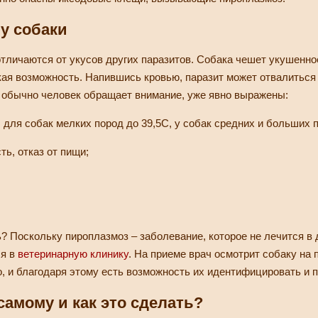
у собаки
тличаются от укусов других паразитов. Собака чешет укушенно
кая возможность. Напившись кровью, паразит может отвалиться 
 обычно человек обращает внимание, уже явно выражены:
для собак мелких пород до 39,5С, у собак средних и больших по
ь, отказ от пищи;
ь? Поскольку пироплазмоз – заболевание, которое не лечится в
ся в
ветеринарную клинику
. На приеме врач осмотрит собаку на
о, и благодаря этому есть возможность их идентифицировать и 
самому и как это сделать?