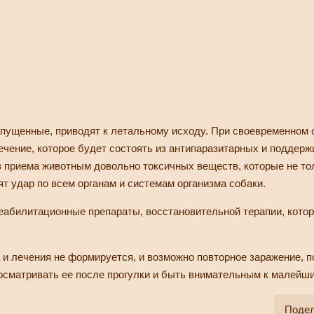
апущенные, приводят к летальному исходу. При своевременном 
лечение, которое будет состоять из антипаразитарных и поддер
з приема животным довольно токсичных веществ, которые не то
т удар по всем органам и системам организма собаки.
еабилитационные препараты, восстановительной терапии, котор
 и лечения не формируется, и возможно повторное заражение, п
осматривать ее после прогулки и быть внимательным к малейш
Подел