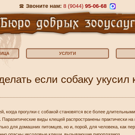
Звоните нам:
8 (9044)
95-06-68
НИЦА
УСЛУГИ
делать если собаку укусил
й, когда прогулки с собакой становятся все более длительным
 Паразитические виды клещей распространены практически на 
лько для домашних питомцев, но и, порой, для человека, как п
енно опасны иксодовые клещи, вызывающие пироплазмоз.