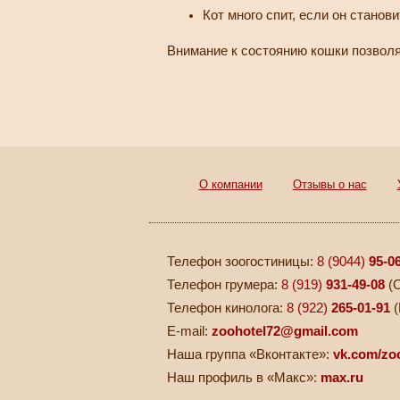
Кот много спит, если он станов
Внимание к состоянию кошки позволя
О компании
Отзывы о нас
Телефон зоогостиницы:
8 (9044)
95-0
Телефон грумера:
8 (919)
931-49-08
(О
Телефон кинолога:
8 (922)
265-01-91
(
E-mail:
zoohotel72@gmail.com
Наша группа «Вконтакте»:
vk.com/zo
Наш профиль в «Макс»:
max.ru