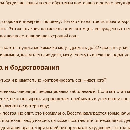
м бродячие кошки после обретения постоянного дома с регуляр
, здорова и доверяет человеку. Только что взятое из приюта вз
ать. Эта же реакция характерна для питомцев, вынужденных не
ивотное восстанавливает хороший сон.
я котят – пушистые комочки могут дремать до 22 часов в сутки
ивными и, как маленькие дети, могут заснуть внезапно, вдруг ус
а и бодрствования
иться и внимательно контролировать сон животного?
есенных операций, инфекционных заболеваний. Если кот стал мн
иске, не хочет играть и продолжает пребывать в угнетенном сос
ть животное ветеринару;
 постоянно спит, это нормально. Восстанавливается гормональ
 протекает неодинаково, он может составлять от нескольких дн
едписания врача и при малейших признаках ухудшения состояни