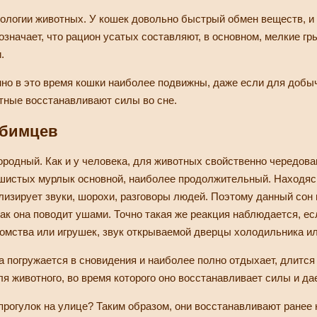
иологии животных. У кошек довольно быстрый обмен веществ, и 
значает, что рацион усатых составляют, в основном, мелкие гры
.
нно в это время кошки наиболее подвижны, даже если для добы
тные восстанавливают силы во сне.
юбимцев
нородный. Как и у человека, для животных свойственно чередова
ушистых мурлык основной, наиболее продолжительный. Находяс
ализирует звуки, шорохи, разговоры людей. Поэтому данный сон
ак она поводит ушами. Точно такая же реакция наблюдается, ес
мства или игрушек, звук открываемой дверцы холодильника ил
а погружается в сновидения и наиболее полно отдыхает, длится
я животного, во время которого оно восстанавливает силы и да
прогулок на улице? Таким образом, они восстанавливают ранее