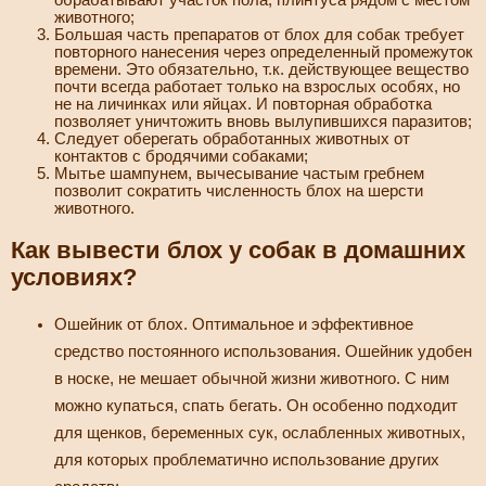
обрабатывают участок пола, плинтуса рядом с местом
животного;
Большая часть препаратов от блох для собак требует
повторного нанесения через определенный промежуток
времени. Это обязательно, т.к. действующее вещество
почти всегда работает только на взрослых особях, но
не на личинках или яйцах. И повторная обработка
позволяет уничтожить вновь вылупившихся паразитов;
Следует оберегать обработанных животных от
контактов с бродячими собаками;
Мытье шампунем, вычесывание частым гребнем
позволит сократить численность блох на шерсти
животного.
Как вывести блох у собак в домашних
условиях?
Ошейник от блох. Оптимальное и эффективное
средство постоянного использования. Ошейник удобен
в носке, не мешает обычной жизни животного. С ним
можно купаться, спать бегать. Он особенно подходит
для щенков, беременных сук, ослабленных животных,
для которых проблематично использование других