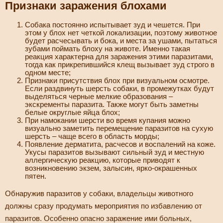
Признаки заражения блохами
Собака постоянно испытывает зуд и чешется. При
этом у блох нет четкой локализации, поэтому животное
будет расчесывать и бока, и места за ушами, пытаться
зубами поймать блоху на животе. Именно такая
реакция характерна для заражения этими паразитами,
тогда как прикрепившийся клещ вызывает зуд строго в
одном месте;
Признаки присутствия блох при визуальном осмотре.
Если раздвинуть шерсть собаки, в промежутках будут
выделяться черные мелкие образования –
экскременты паразита. Также могут быть заметны
белые округлые яйца блох;
При намокании шерсти во время купания можно
визуально заметить перемещение паразитов на сухую
шерсть – чаще всего в область морды;
Появление дерматита, расчесов и воспалений на коже.
Укусы паразитов вызывают сильный зуд и местную
аллергическую реакцию, которые приводят к
возникновению экзем, залысин, ярко-окрашенных
пятен.
Обнаружив паразитов у собаки, владельцы животного
должны сразу продумать мероприятия по избавлению от
паразитов. Особенно опасно заражение ими больных,