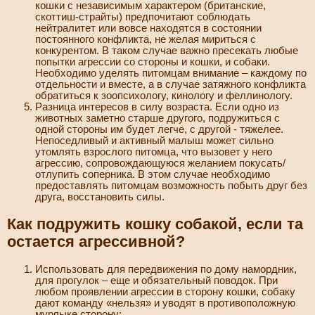
кошки с независимым характером (британские,
скоттиш-страйты) предпочитают соблюдать
нейтралитет или вовсе находятся в состоянии
постоянного конфликта, не желая мириться с
конкурентом. В таком случае важно пресекать любые
попытки агрессии со стороны и кошки, и собаки.
Необходимо уделять питомцам внимание – каждому по
отдельности и вместе, а в случае затяжного конфликта
обратиться к зоопсихологу, кинологу и феллинологу.
Разница интересов в силу возраста. Если одно из
животных заметно старше другого, подружиться с
одной стороны им будет легче, с другой - тяжелее.
Непоседливый и активный малыш может сильно
утомлять взрослого питомца, что вызовет у него
агрессию, сопровождающуюся желанием покусать/
отлупить соперника. В этом случае необходимо
предоставлять питомцам возможность побыть друг без
друга, восстановить силы.
Как подружить кошку собакой, если та
остается агрессивной?
Использовать для передвижения по дому намордник,
для прогулок – еще и обязательный поводок. При
любом проявлении агрессии в сторону кошки, собаку
дают команду «нельзя» и уводят в противоположную
мурлыке сторону;